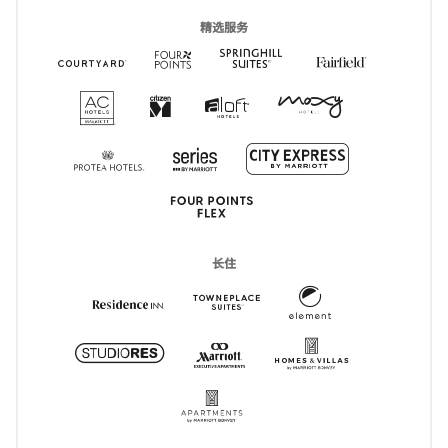
精选服务
Springhill Suites
打开新窗口
Courtyard Hotels
打开新窗口
Four Points
打开新窗口
Fairfield In
打开新窗口
AC Hotels
打开新窗口
CitizenM
打开新窗口
Moxy
打开新窗口
Aloft
打开新窗口
City Express
打开新窗口
Series
打开新窗口
Protea
打开新窗口
Four Points Express
打开新窗口
长住
Element
打开新窗口
Residence Inn
打开新窗口
TownePlace Suites
打开新窗口
HVMI
打开新窗口
Marriott Executive Apartmen
打开新窗口
StudioRes
打开新窗口
Apartments by Mariott Bonvo
打开新窗口