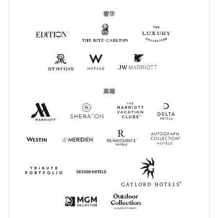
奢华
The Ritz-Carlton
打开新窗口
The Luxury Co
打开新窗口
Edition
打开新窗口
St Regis
打开新窗口
W Hotels
打开新窗口
JW Marriott
打开新窗口
高端
Marriott Hotels Resorts & Suites
打开新窗口
Delta Hotels
打开新窗口
Sheraton
打开新窗口
MVC
打开新窗口
Renaissance Hotels
打开新窗口
Autograph 
打开新窗
Westin
打开新窗口
Le Meridien
打开新窗口
Gaylord Ho
打开新窗
Tribute Portfolio
打开新窗口
Design Hotels
打开新窗口
Outdoor Collection
打开新窗口
Max
打开新窗口