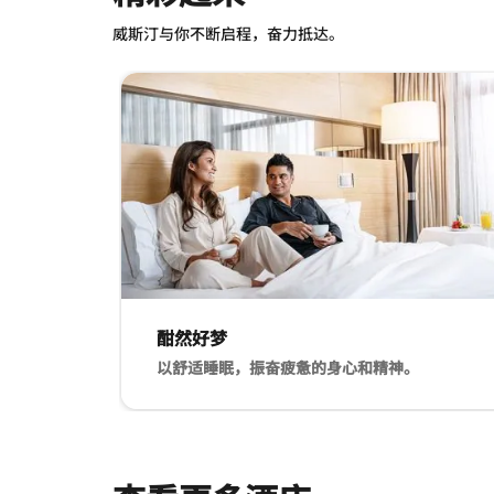
威斯汀与你不断启程，奋力抵达。
跳过 精彩起来 轮播 使用 3 张卡。
酣然好梦
以舒适睡眠，振奋疲惫的身心和精神。
威斯汀天梦之床 酣然好梦 以舒适睡眠，振奋疲