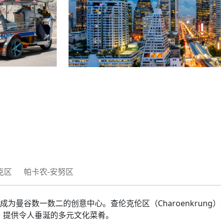
克区
帕卡农-安努区
已成为曼谷数一数二的创意中心。查伦克伦区（Charoenkru
，提供令人垂涎的多元文化菜肴。