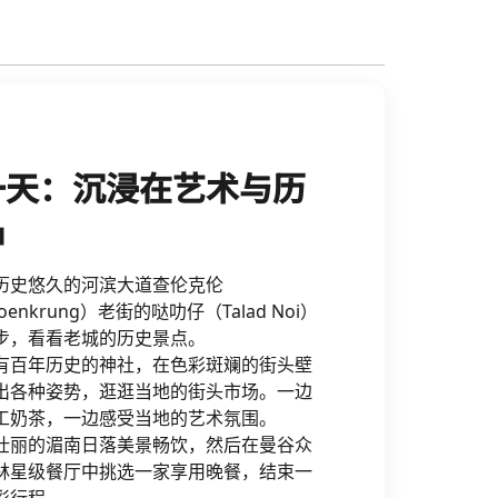
一天：沉浸在艺术与历
中
历史悠久的河滨大道查伦克伦
oenkrung）老街的哒叻仔（Talad Noi）
步，看看老城的历史景点。​
有百年历史的神社，在色彩斑斓的街头壁
出各种姿势，逛逛当地的街头市场。一边
工奶茶，一边感受当地的艺术氛围。​
壮丽的湄南日落美景畅饮，然后在曼谷众
林星级餐厅中挑选一家享用晚餐，结束一