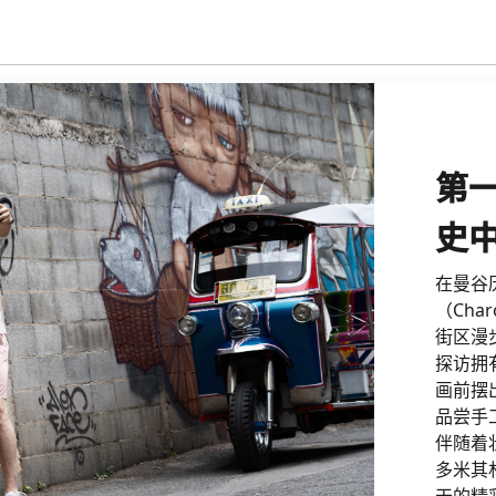
第
史
在曼谷
（Char
街区漫
探访拥
画前摆
品尝手
伴随着
多米其