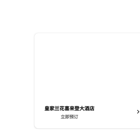
跳过 轮播 使用 3 张卡。
皇家兰花喜来登大酒店
立即预订
皇家兰花喜来登大酒店