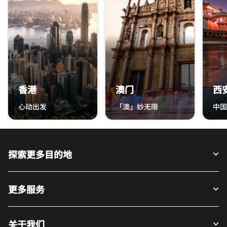
香港
澳门
西
心动出发
「澳」妙无限
中国
香港 香港 心动出发
澳门 澳门 「澳」妙无限
西安 
探索更多目的地
更多服务
关于我们