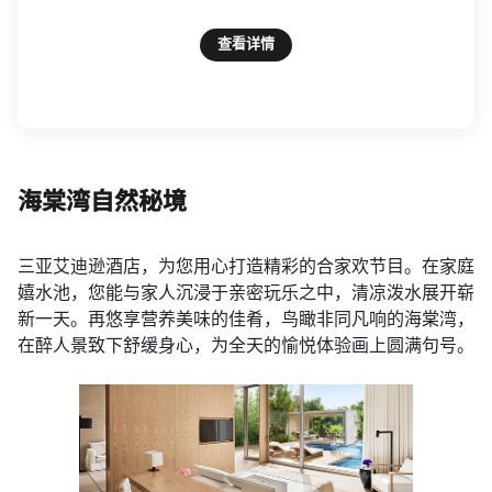
查看详情
海棠湾自然秘境
三亚艾迪逊酒店，为您用心打造精彩的合家欢节目。在家庭
嬉水池，您能与家人沉浸于亲密玩乐之中，清凉泼水展开崭
新一天。再悠享营养美味的佳肴，鸟瞰非同凡响的海棠湾，
在醉人景致下舒缓身心，为全天的愉悦体验画上圆满句号。