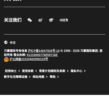
关注我们
微信扫一扫
微博
飞猪
小红书
打开新窗口
打开新窗口
打开新窗口
中文
万豪国际专有信息
© 1996 - 2026 万豪国际集团. 版
沪ICP备14047926号-10
权所有 营业执照:
91310000778059716E
沪公网备
31010402006319号
打开新窗口
打开新窗口
打开新窗口
招贤纳士
使用条款
常客计划细则及条款
隐私中心
数字化无障碍设施
网站地图
帮助