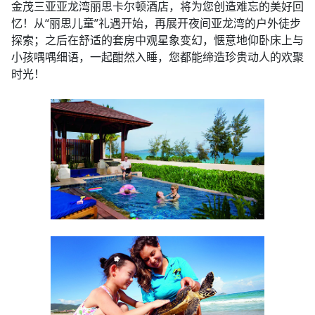
金茂三亚亚龙湾丽思卡尔顿酒店，将为您创造难忘的美好回
忆！从“丽思儿童”礼遇开始，再展开夜间亚龙湾的户外徒步
探索；之后在舒适的套房中观星象变幻，惬意地仰卧床上与
小孩喁喁细语，一起酣然入睡，您都能缔造珍贵动人的欢聚
时光！