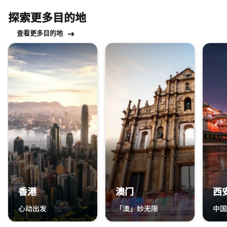
探索更多目的地
查看更多目的地
跳过 探索更多目的地 轮播 使用 15 张卡。
香港
澳门
西
心动出发
「澳」妙无限
中国
香港 香港 心动出发
澳门 澳门 「澳」妙无限
西安 