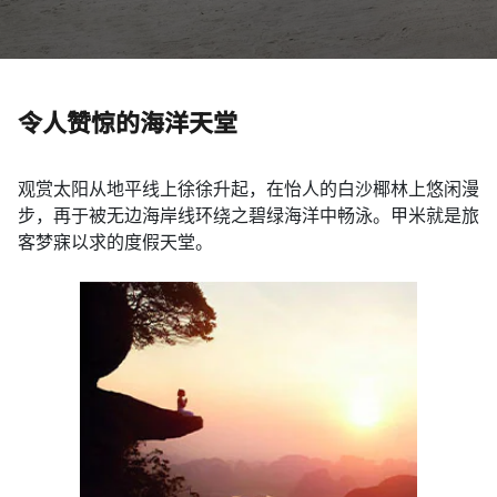
令人赞惊的海洋天堂
观赏太阳从地平线上徐徐升起，在怡人的白沙椰林上悠闲漫
步，再于被无边海岸线环绕之碧绿海洋中畅泳。甲米就是旅
客梦寐以求的度假天堂。