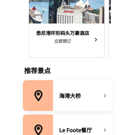
悉尼港环形码头万豪酒店
悉尼港
立即预订
Sydney Harbour Marri
推荐景点
海港大桥
打开新窗口
Le Foote餐厅
打开新窗口