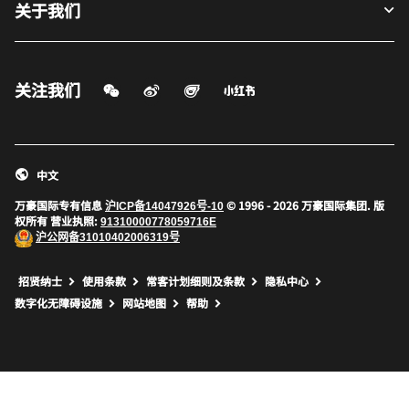
关于我们
关注我们
微信扫一扫
微博
飞猪
小红书
打开新窗口
打开新窗口
打开新窗口
中文
万豪国际专有信息
© 1996 - 2026 万豪国际集团. 版
沪ICP备14047926号-10
权所有 营业执照:
91310000778059716E
沪公网备
31010402006319号
打开新窗口
打开新窗口
打开新窗口
招贤纳士
使用条款
常客计划细则及条款
隐私中心
数字化无障碍设施
网站地图
帮助