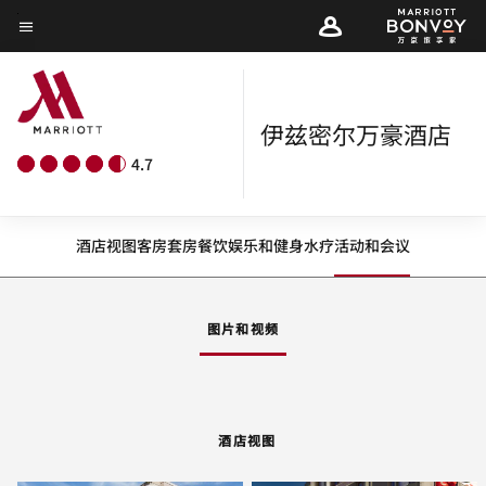
Skip
菜单文本
to
main
content
伊兹密尔万豪酒店
4.7
酒店视图
客房
套房
餐饮
娱乐和健身
水疗
活动和会议
图片和视频
酒店视图