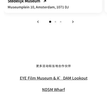
Stedelijk Museum
Museumplein 10, Amsterdam, 1071 DJ
上一页
下一页
更多活动和当地合作伙伴
EYE Film Museum & A’DAM Lookout
NDSM Wharf