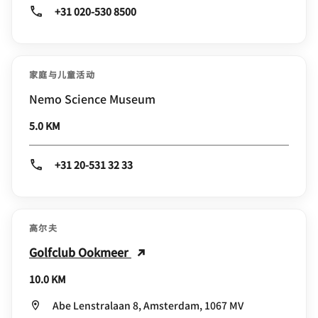
+31 020-530 8500
家庭与儿童活动
Nemo Science Museum
5.0 KM
+31 20-531 32 33
高尔夫
Golfclub Ookmeer
10.0 KM
Abe Lenstralaan 8, Amsterdam, 1067 MV