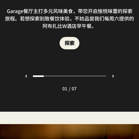
屋顶的阳光露台景色优美，是享用美味小食和清爽饮品、与
在W酒廊交朋会友，欣赏码头和赛车道的缤纷美景。聆听驻
Pappas Taverna在温馨宜人的海滨氛围中巧妙重塑传统风
阿布扎比Brooklyn Chop House将纽约充满活力的餐饮文
Garage餐厅主打多元风味美食，带您开启愉悦味蕾的探索
Roastery备受咖啡爱好者青睐。我们精心制作各式特调咖
在屋顶WET泳池露台边放松休憩，享受亚斯岛的灿烂阳
旅程。若想探索别致餐饮体验，不妨品尝我们每周六提供的
化带到阿联酋的中心地带，巧妙融合牛排馆的经典风格与浓
啡，契合您每时每刻的不同情绪。每一款悉心烘焙创制的手
光。品尝清爽鸡尾酒，感受驻场 DJ 的节奏韵律，与动人氛
场DJ播放的热门音乐，品尝酒店酒吧为您精心调制的饮
味，带您开启一场地中海风味舌尖之旅。
家人惬意放松的理想去处。
郁的亚洲风味，为您开启一场别开生面、惊喜连连的美食之
品。这处活力四射的国际酒廊仅接待成人。
工咖啡，都是迎合心绪的美妙配搭。
围融为一体。（成人专享）
阿布扎比W酒店早午餐。
旅。
探索
探索
探索
探索
探索
探索
探索
/
01
07