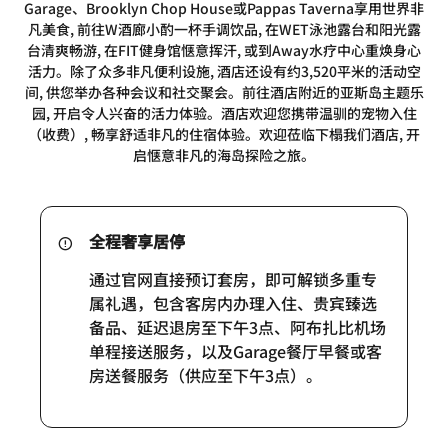
Garage、Brooklyn Chop House或Pappas Taverna享用世界非
凡美食, 前往W酒廊小酌一杯手调饮品, 在WET泳池露台和阳光露
台清爽畅游, 在FIT健身馆惬意挥汗, 或到Away水疗中心重焕身心
活力。除了众多非凡便利设施, 酒店还设有约3,520平米的活动空
间, 供您举办各种会议和社交聚会。前往酒店附近的亚斯岛主题乐
园, 开启令人兴奋的活力体验。酒店欢迎您携带温驯的宠物入住
（收费）, 畅享舒适非凡的住宿体验。欢迎莅临下榻我们酒店, 开
启惬意非凡的海岛探险之旅。
全程奢享居停
通过官网直接预订套房，即可解锁多重专
属礼遇，包含客房内办理入住、贵宾臻选
备品、延迟退房至下午3点、阿布扎比机场
单程接送服务，以及Garage餐厅早餐或客
房送餐服务（供应至下午3点）。