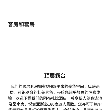
客房和套房
顶层露台
我们的顶层套房拥有约409平米的豪华空间，纵跨两
层，可饱览窗外壮美景色，带给您超乎想象的惊喜体
验。欢迎下榻我们的阿布扎比酒店，尊享私人健身泳池
及桑拿房，悦赏亚斯岛180度迷人景致。您亦可于施华
洛世奇水晶吊灯的璀璨光影中，全然放松，品赏W Mix