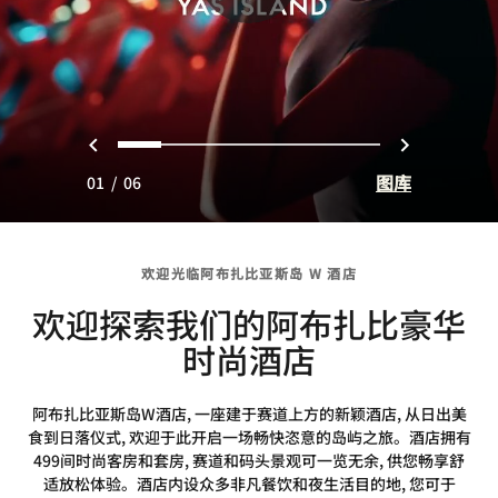
上一页
下一页
0
1
2
3
4
5
图库
01
/
06
欢迎光临阿布扎比亚斯岛 W 酒店
欢迎探索我们的阿布扎比豪华
时尚酒店
阿布扎比亚斯岛W酒店, 一座建于赛道上方的新颖酒店, 从日出美
食到日落仪式, 欢迎于此开启一场畅快恣意的岛屿之旅。酒店拥有
499间时尚客房和套房, 赛道和码头景观可一览无余, 供您畅享舒
适放松体验。酒店内设众多非凡餐饮和夜生活目的地, 您可于