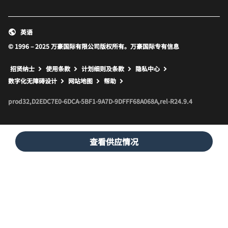
英语
© 1996 – 2025 万豪国际有限公司版权所有。万豪国际专有信息
招贤纳士
使用条款
计划细则及条款
隐私中心
打开新窗口
打开新窗口
数字化无障碍设计
网站地图
帮助
prod32,D2EDC7E0-6DCA-5BF1-9A7D-9DFFF68A068A,rel-R24.9.4
查看供应情况