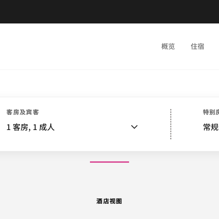
概览
住宿
酒店视图
客房
套房
特色
餐饮
娱乐和健身
水疗
活动和会议
婚礼
客房及宾客
特别
1
客房,
1
成人
常规
图片和视频
酒店视图