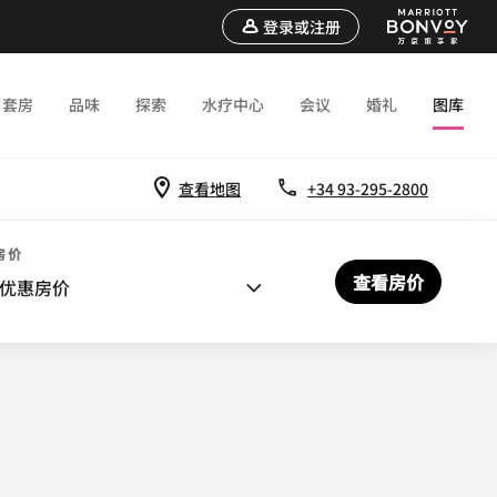
登录或注册
套房
品味
探索
水疗中心
会议
婚礼
图库
查看地图
+34 93-295-2800
房价
查看房价
优惠房价