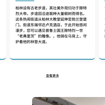
柏林设有古老步道，其壮美外观归功于腓特
烈大帝。步道因沿途栽种大量椴树而得名。
这条热闹街道从柏林大教堂延伸至勃兰登堡
门。街道东端邻近卢克酒店，于此开始悠闲
漫步，您可以遇见普鲁士国王腓特烈一世
“老弗里茨”的雕像。。他骑在马背上，守
护着他的林登大道。
查看更多