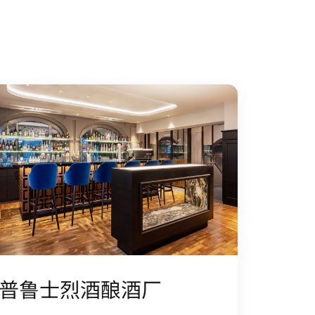
普鲁士烈酒酿酒厂