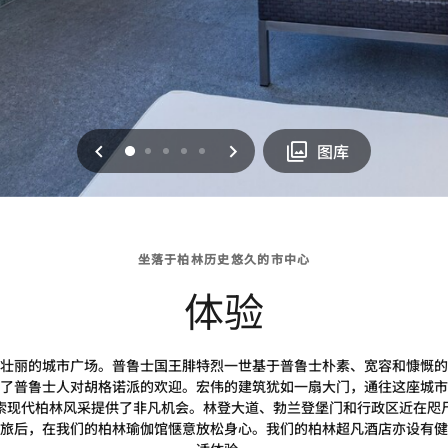
上一页
下一页
0
1
2
3
4
图库
坐落于柏林历史悠久的市中心
体验
壮丽的城市广场。普鲁士国王腓特烈一世基于普鲁士朴素、宽容和慷慨的
了普鲁士人对胡格诺派的欢迎。宏伟的建筑犹如一扇大门，通往这座城市
索现代柏林风采提供了非凡机会。林登大道、勃兰登堡门和行政区近在咫
旅后，在我们的柏林瑜伽馆惬意放松身心。我们的柏林超凡酒店亦设有健