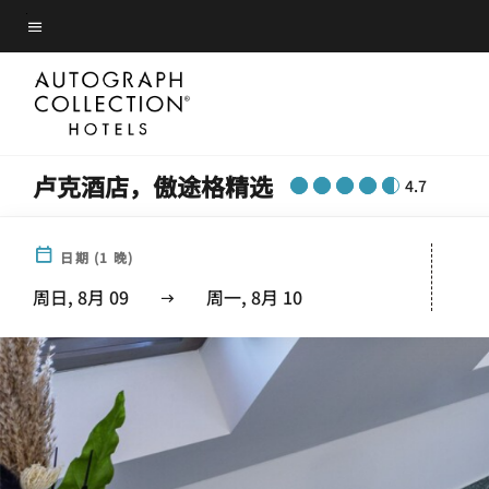
Skip
菜单文本
to
main
content
卢克酒店，傲途格精选
4.7
日期
(
1
晚)
周日, 8月 09
周一, 8月 10