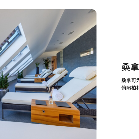
桑
桑拿可
俯瞰柏