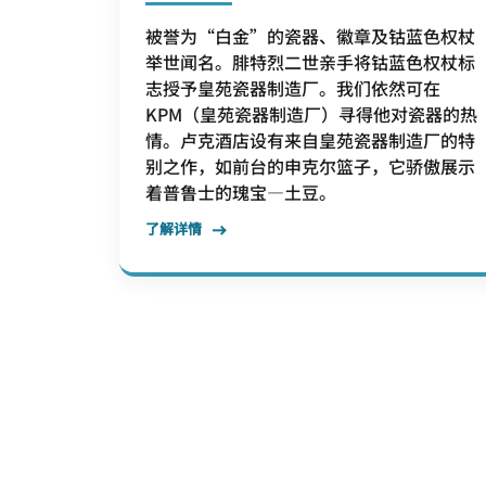
被誉为“白金”的瓷器、徽章及钴蓝色权杖
举世闻名。腓特烈二世亲手将钴蓝色权杖标
志授予皇苑瓷器制造厂。我们依然可在
KPM（皇苑瓷器制造厂）寻得他对瓷器的热
情。卢克酒店设有来自皇苑瓷器制造厂的特
别之作，如前台的申克尔篮子，它骄傲展示
着普鲁士的瑰宝—土豆。
了解详情