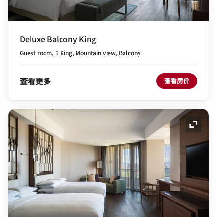
Deluxe Balcony King
Guest room, 1 King, Mountain view, Balcony
查看更多
查看房价
展开图