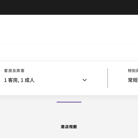
酒店视图
客房
套房
服务
餐饮
娱乐和健身
水疗
活动和会议
客房及宾客
特别
1
客房,
1
成人
常规
图片和视频
酒店视图