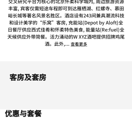
交叉研究平台为核心的北京怀柔科学城内, 周边旅游资源
丰富, 宾客仅需短途车程即可到达雁栖湖、红螺寺、慕田
峪长城等著名风景名胜区。酒店设有243间兼具潮流科技
和设计美学的“乐窝”客房, 充能站(Depot by Aloft)全
日餐厅供应西式佳肴和怀柔特色美食, 能量站(Re:fuel)全
天候供应外带简餐。活力涌动的W XYZ酒吧提供招牌鸡尾
酒。此外,
...
查看更多
客房及套房
优惠与套餐