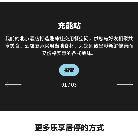
充能站
W XYZ Bar
Re: fuel
我们的北京酒店打造趣味社交用餐空间，供您与好友相聚共
经过漫长一天的工作之后，酒店大堂为宾客们提供了一处互
雅乐轩能量：站24小时营业，供应多款咖啡与健康轻食。
享美食。酒店厨师采用当地食材，为您别致呈献新鲜健康而
我们的北京怀柔餐厅为宾客提供众多便捷健康的用餐选择。
动交流的理想之地。
又价格实惠的各式美味。
探索
探索
探索
01
/
03
更多乐享居停的方式