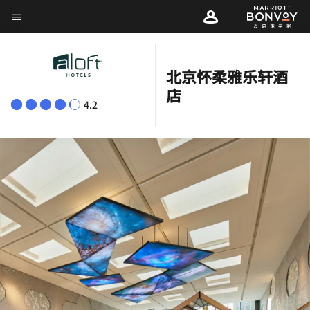
Skip
菜单文本
to
main
content
北京怀柔雅乐轩酒
店
4.2