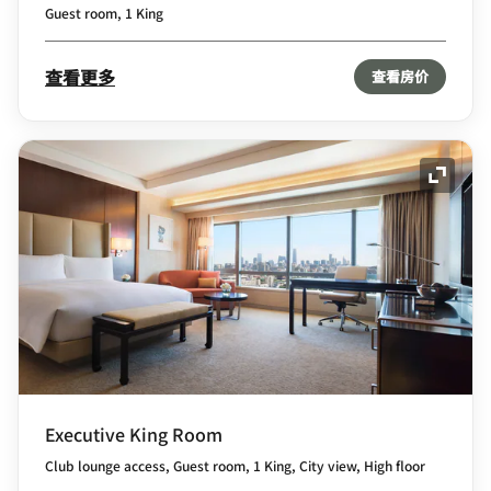
Guest room, 1 King
查看更多
查看房价
展开图
Executive King Room
Club lounge access, Guest room, 1 King, City view, High floor