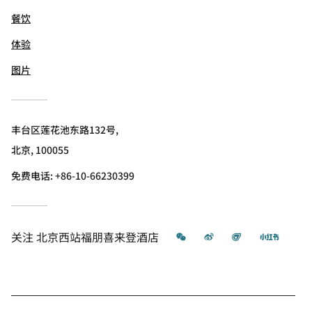
餐饮
体验
图片
丰台区莲花池东路132号,
北京, 100055
免费电话:
+86-10-66230399
微信
微博
飞猪
小红书
关注
北京西站福朋喜来登酒店