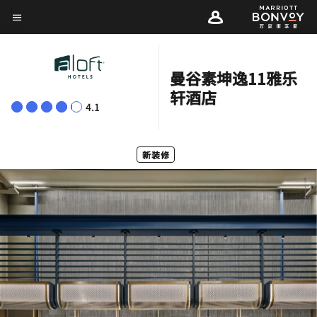
Skip
菜单文本
to
main
content
曼谷素坤逸11雅乐
轩酒店
4.1
新装修