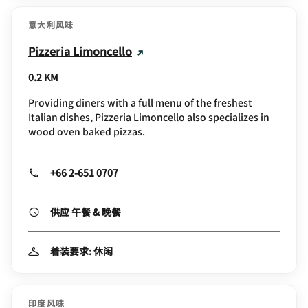
意大利风味
Pizzeria Limoncello
0.2 KM
Providing diners with a full menu of the freshest
Italian dishes, Pizzeria Limoncello also specializes in
wood oven baked pizzas.
+66 2-651 0707
供应 午餐 & 晚餐
着装要求: 休闲
印度风味