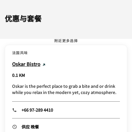
优惠与套餐
附近更多选择
法国风味
Oskar Bistro
0.1 KM
Oskar is the perfect place to grab a bite and or drink
while you relax in the modern yet, cozy atmosphere.
+66 97-289 4410
供应 晚餐