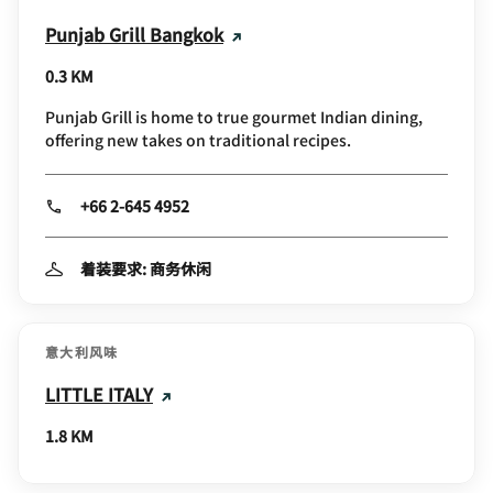
Punjab Grill Bangkok
0.3 KM
Punjab Grill is home to true gourmet Indian dining,
offering new takes on traditional recipes.
+66 2-645 4952
着装要求: 商务休闲
意大利风味
LITTLE ITALY
1.8 KM