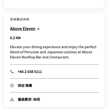
亚洲融合风味
Above Eleven
0.2 KM
Elevate your dining experience and enjoy the perfect
blend of Peruvian and Japanese cuisines at Above
Eleven Rooftop Bar and /restaurant.
+66 2-038 5111
供应 晚餐
着装要求: 休闲