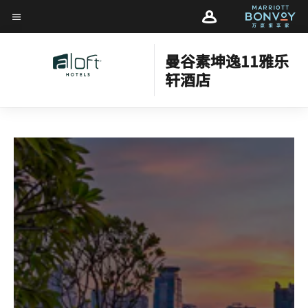
Skip
Skip
to
菜单文本
to
main
main
content
曼谷素坤逸11雅乐
content
轩酒店