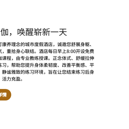
瑜伽，唤醒崭新一天
打康养理念的城市度假酒店，诚邀您舒展身躯、
气，重拾身心联结。酒店每日早上8:00开设免费
伽课程，由专业教练授课。正念体式、舒缓拉伸
练习，帮助您提升身体柔韧度、改善平衡感、平
。静谧雅致的练习环境，旨在让您结束练习后身
、活力充盈。
详情