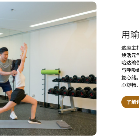
用
这座主
焕活元
哈达瑜
与呼吸
复心绪
心舒畅
了解