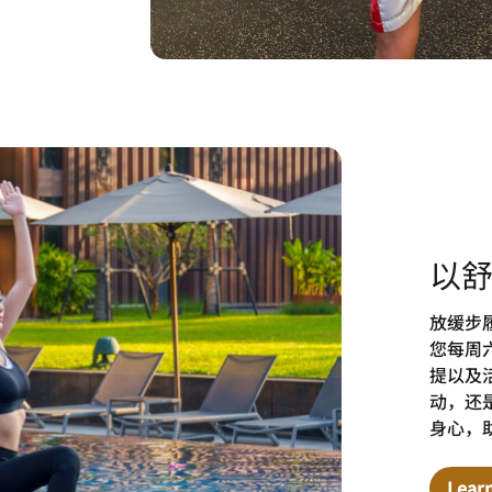
以
放缓步
您每周
提以及
动，还
身心，
Lear