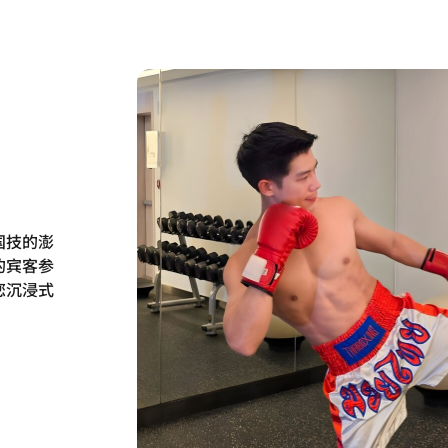
国技的澎
的宾客参
您沉浸式