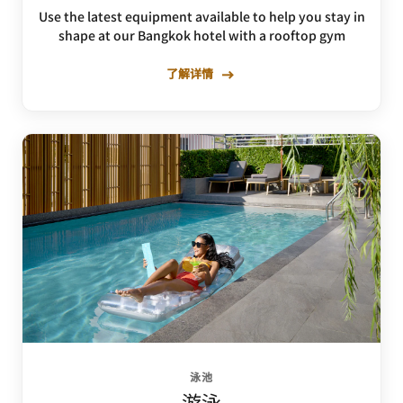
Use the latest equipment available to help you stay in
shape at our Bangkok hotel with a rooftop gym
了解详情
泳池
游泳