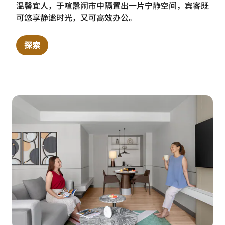
温馨宜人，于喧嚣闹市中隔置出一片宁静空间，宾客既
可悠享静谧时光，又可高效办公。
探索