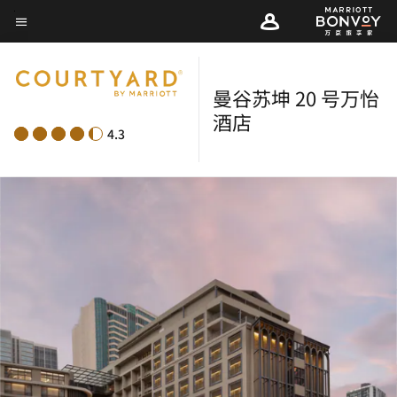
Skip
菜单文本
to
main
content
曼谷苏坤 20 号万怡
酒店
4.3