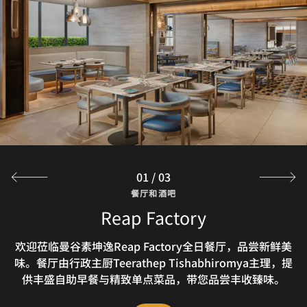
01
/
03
餐厅和酒吧
餐厅和酒吧
餐厅和酒吧
Cool !t Pool Bar
Twenty & One
Reap Factory
欢迎莅临曼谷素坤逸Reap Factory全日餐厅，品尝新鲜美
欢迎到 Twenty & One 享用美酒佳肴，惬意交朋会友。这
我们的素坤逸屋顶酒吧氛围轻松闲适，供应美味小食与饮
处时尚场地，日间是氛围闲适的咖啡店，晚间则是一间氛围
味。餐厅由行政主厨Teerathep Tishabhiromya主理，提
品，让您惬意放松。
供丰盛自助早餐与精致单点菜品，带您品尝丰收臻味。
迷人的酒廊，备受鸡尾酒和葡萄酒爱好者青睐。
探索