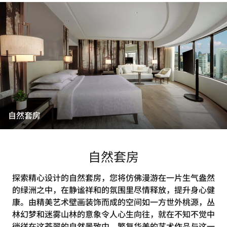
自然套房
自然套房
探索精心设计的自然套房，您将仿佛漫游在一片生气盎然
的绿洲之中，在静谧祥和的氛围里尽情释放，提升身心健
康。由精美艺术壁画装饰而成的空间如一方世外桃源，丛
林幻梦和迷雾山林的意象令人心生向往，就在不知不觉中
徜徉在这苍翠的自然景致中。繁复华美的艺术作品与这一