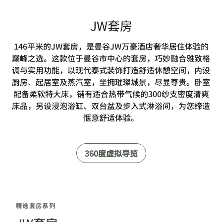
JW套房
146平米的JW套房，是曼谷JW万豪酒店奢华居住体验的
巅峰之选。这款位于曼谷市中心的套房，巧妙融合雅致格
调与实用功能，以现代泰式装饰打造舒适休憩空间，内设
厨房、起居室及蒸汽室，坐拥璀璨城景，尽显尊贵。卧室
配备柔软特大床，铺有适合热带气候的300纱支密度清爽
床品，另设浸泡浴缸、双台盆及步入式淋浴间，为您缔造
惬意舒适体验。
360度虚拟导览
精选套房系列