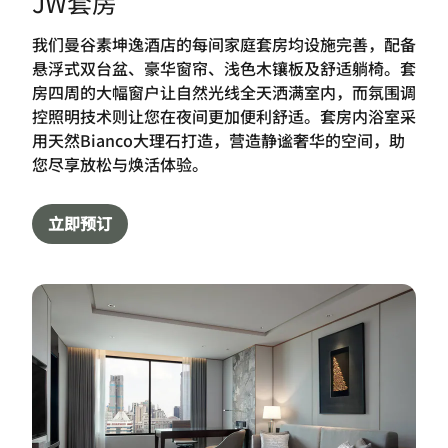
JW套房
我们曼谷素坤逸酒店的每间家庭套房均设施完善，配备
悬浮式双台盆、豪华窗帘、浅色木镶板及舒适躺椅。套
房四周的大幅窗户让自然光线全天洒满室内，而氛围调
控照明技术则让您在夜间更加便利舒适。套房内浴室采
用天然Bianco大理石打造，营造静谧奢华的空间，助
您尽享放松与焕活体验。
立即预订