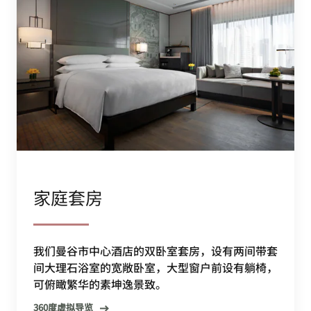
家庭套房
我们曼谷市中心酒店的双卧室套房，设有两间带套
间大理石浴室的宽敞卧室，大型窗户前设有躺椅，
可俯瞰繁华的素坤逸景致。
360度虚拟导览