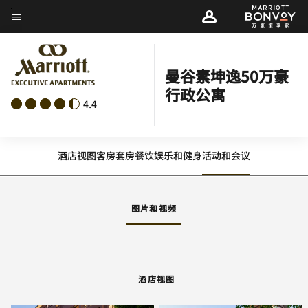
Skip
菜单文本
to
main
content
曼谷素坤逸50万豪
行政公寓
4.4
酒店视图
客房
套房
餐饮
娱乐和健身
活动和会议
图片和视频
酒店视图