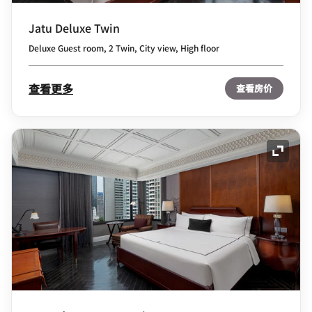
Jatu Deluxe Twin
Deluxe Guest room, 2 Twin, City view, High floor
查看更多
查看房价
展开图