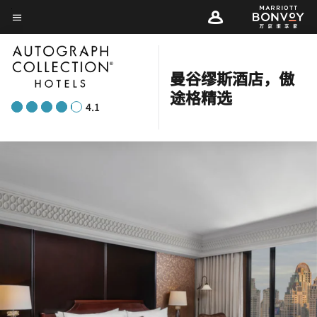
Skip
菜单文本
to
main
content
曼谷缪斯酒店，傲
途格精选
4.1