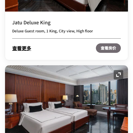
Jatu Deluxe King
Deluxe Guest room, 1 King, City view, High floor
查看更多
查看房价
展开图