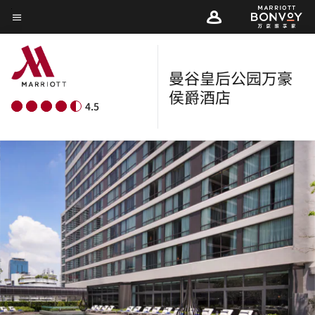
Skip
菜单文本
to
main
content
曼谷皇后公园万豪
侯爵酒店
4.5