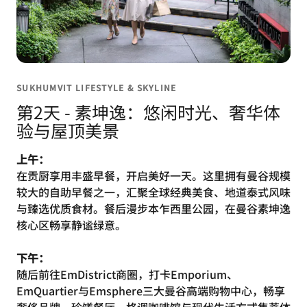
SUKHUMVIT LIFESTYLE & SKYLINE
第2天 - 素坤逸：悠闲时光、奢华体
验与屋顶美景
上午：
在贡厨享用丰盛早餐，开启美好一天。这里拥有曼谷规模
较大的自助早餐之一，汇聚全球经典美食、地道泰式风味
与臻选优质食材。餐后漫步本乍西里公园，在曼谷素坤逸
核心区畅享静谧绿意。
下午：
随后前往EmDistrict商圈，打卡Emporium、
EmQuartier与Emsphere三大曼谷高端购物中心，畅享
奢侈品牌、珍馐餐厅、格调咖啡馆与现代生活方式集萃体