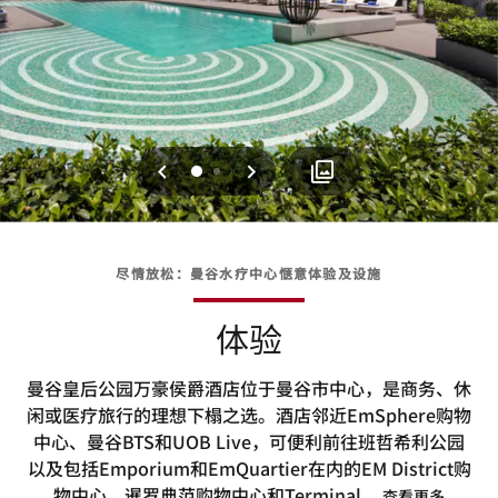
上一页
下一页
0
1
尽情放松：曼谷水疗中心惬意体验及设施
体验
曼谷皇后公园万豪侯爵酒店位于曼谷市中心，是商务、休
闲或医疗旅行的理想下榻之选。酒店邻近EmSphere购物
中心、曼谷BTS和UOB Live，可便利前往班哲希利公园
以及包括Emporium和EmQuartier在内的EM District购
物中心、暹罗典范购物中心和Terminal
...
查看更多