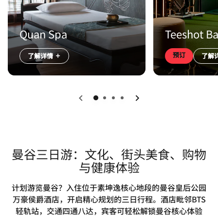
Quan Spa
Teeshot Ba
预订
了解详情
了解
上一页
下一页
曼谷三日游：文化、街头美食、购物
与健康体验
计划游览曼谷？入住位于素坤逸核心地段的曼谷皇后公园
万豪侯爵酒店，开启精心规划的三日行程。酒店毗邻BTS
轻轨站，交通四通八达，宾客可轻松解锁曼谷核心体验