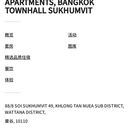
APARTMENTS, BANGKOK
TOWNHALL SUKHUMVIT
概览
活动
套房
图库
精选品质住宿
餐饮
体验
88/8 SOI SUKHUMVIT 49, KHLONG TAN NUEA SUB DISTRICT,
WATTANA DISTRICT,
曼谷, 10110