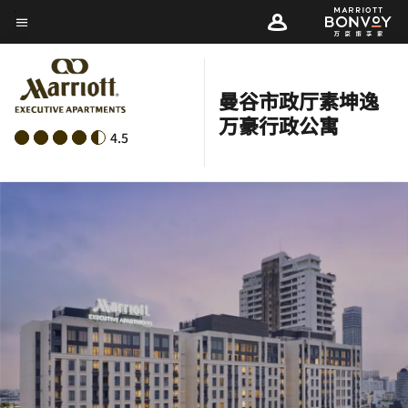
Skip
菜单文本
to
main
content
曼谷市政厅素坤逸
万豪行政公寓
4.5