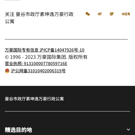
微信
微博
飞猪
小
关注
曼谷市政厅素坤逸万豪行政
公寓
万豪国际专有信息 沪ICP备14047926号-10
© 1996 - 2023 万豪国际集团. 版权所有
营业执照: 91310000778059716E
沪公网备31010402006319号
曼谷市政厅素坤逸万豪行政公寓
精选目的地