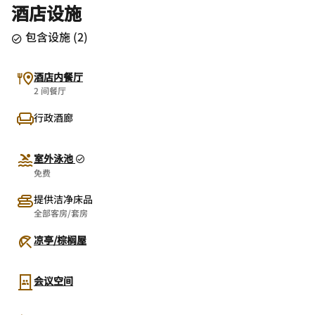
酒店设施
包含设施
(
2
)
酒店内餐厅
2 间餐厅
行政酒廊
室外泳池
免费
提供洁净床品
全部客房/套房
凉亭/棕榈屋
会议空间