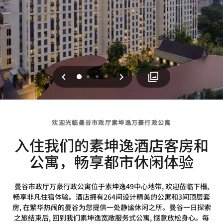
上一页
下一页
0
1
2
3
欢迎光临曼谷市政厅素坤逸万豪行政公寓
入住我们的素坤逸酒店客房和
公寓，畅享都市休闲体验
曼谷市政厅万豪行政公寓位于素坤逸49中心地带, 欢迎莅临下榻,
畅享非凡住宿体验。酒店拥有264间设计精美的公寓和3间顶层套
房, 在繁华热闹的曼谷为您提供一处静谧休闲之所。曼谷一日探索
之旅结束后, 回到我们素坤逸宽敞服务式公寓, 惬意放松身心。每