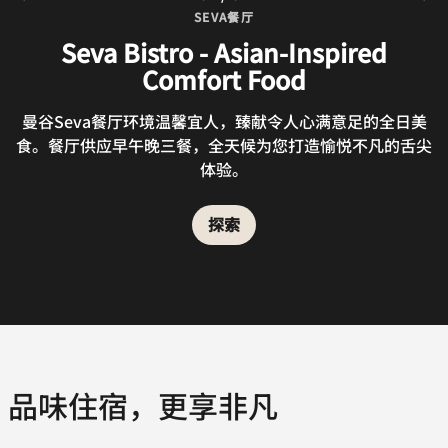
SEVA餐厅
SEVA餐厅
Seva Bistro - Asian-Inspired
Treehouse
Comfort Food
欢迎到我们的池畔鸡尾酒吧惬意饱览优美花园景观。欢迎到
Treehouse餐厅畅享美味饮品、午餐和晚餐。
曼谷Seva餐厅环境温馨宜人，臻献令人心满意足的全日美
食。餐厅供应早午晚三餐，全天候为您打造愉悦不凡的舌尖
体验。
探索
探索
品味住宿，更享非凡