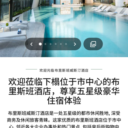
上一页
下一页
0
1
2
3
4
5
欢迎光临布里斯班威斯汀酒店
欢迎莅临下榻位于市中心的布
里斯班酒店，尊享五星级豪华
住宿体验
布里斯班威斯汀酒店是一处五星级的都市休闲胜地, 深受
商务及休闲旅客青睐。这家优质的布里斯班酒店位于市中
心, 邻近各大企业办事处和热门景点, 包括皇后街购物中