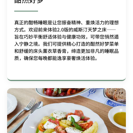
真正的酣畅睡眠是让您振奋精神、重焕活力的理想
方式。欢迎前来体验2.0版的威斯汀天梦之床——
旨在巧妙平衡舒适体验与健康功效，可带您悄然遁
入宁静之境。我们可提供精心打造的酣然好梦菜单
和舒缓的床头薰衣草香膏，缔造更加非凡的睡眠品
质，确保您每晚都能逸享豪奢焕活体验。