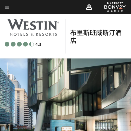
Skip
菜单文本
to
main
content
布里斯班威斯汀酒
店
4.3