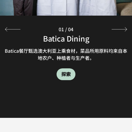
01
/
04
Nautilus Pool Bar
Batica Dining
Westin Club
The Charles
Batica餐厅甄选澳大利亚上乘食材，菜品所用原料均来自本
威斯汀俱乐部每日供应自助早餐，晚间供应西式小吃和美味
The Charles是布里斯班的一家航空主题爵士酒吧，是您惬
到布里斯班的池畔酒吧Nautilus沐浴阳光，或到The
意小酌的好去处。我们对经典的大堂吧进行精致演绎，提供
饮品。这间餐厅仅对万豪旅享家礼赏计划特定级别会员，以
Charles享用小盘餐点和精致鸡尾酒。
地农户、种植者与生产者。
室内和室外用餐场地。欢迎前来品尝手工鸡尾酒、精选葡萄
及入住行政楼层客房的宾客开放。
酒、精酿啤酒及各式大小盘菜品。
探索
探索
探索
探索