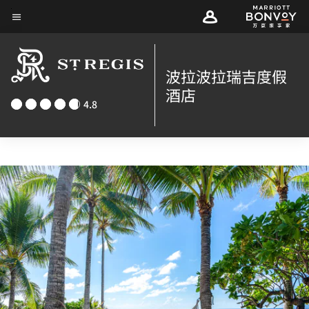
Skip
菜单文本
to
main
content
波拉波拉瑞吉度假
酒店
4.8