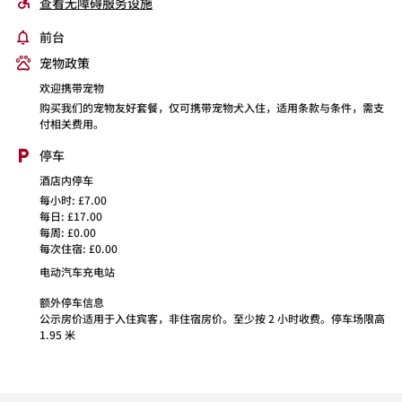
查看无障碍服务设施
前台
宠物政策
欢迎携带宠物
购买我们的宠物友好套餐，仅可携带宠物犬入住，适用条款与条件，需支
付相关费用。
停车
酒店内停车
每小时: £7.00
每日: £17.00
每周: £0.00
每次住宿: £0.00
电动汽车充电站
额外停车信息
公示房价适用于入住宾客，非住宿房价。至少按 2 小时收费。停车场限高
1.95 米