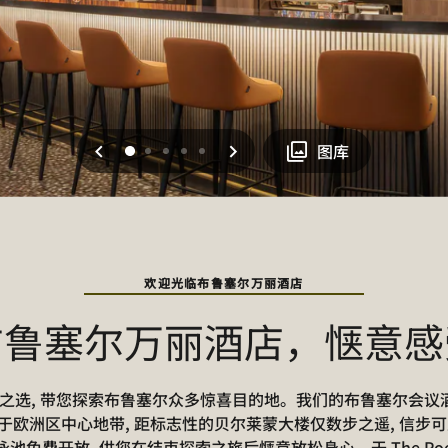
上一页
下一页
0
1
2
3
4
图库
欢迎光临布鲁塞尔万丽酒店
布鲁塞尔万丽酒店，惬意感
之选, 带您探索布鲁塞尔众多惊喜目的地。我们的布鲁塞尔会议酒
于欧洲区中心地带, 距标志性的贝尔莱蒙大楼仅数步之遥, 信步可
泳池免费开放, 供您在结束探索之旅后惬意放松身心。于 The Poe