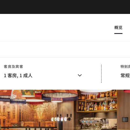
概览
客房及宾客
特别
1
客房,
1
成人
常规