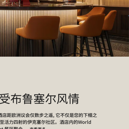
受布鲁塞尔风情
店距欧洲议会仅数步之遥, 它不仅是您的下榻之
至活力四射的伊克塞尔社区。酒店内的World
t 餐厅聚会,
...
查看更多