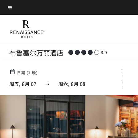
Skip
菜单文本
to
main
content
布鲁塞尔万丽酒店
3.9
日期
(
1
晚)
周五, 8月 07
周六, 8月 08