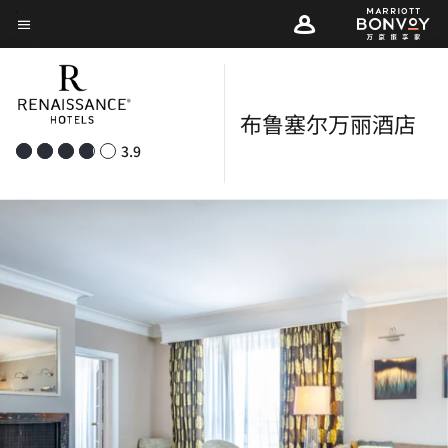
Skip
菜单文本
to
main
content
布鲁塞尔万丽酒店
3.9