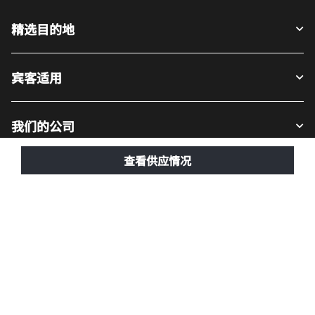
宾客适用
我们的公司
Facebook
Instagram
Twitter
LinkedIn
Youtube
关注我们
查看供应情况
英语
© 1996 – 2025 万豪国际有限公司版权所有。万豪国际专有信息
招贤纳士
使用条款
计划细则及条款
隐私中心
打开新窗口
打开新窗口
数字化无障碍设计
网站地图
帮助