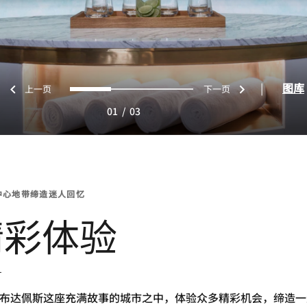
上一页
下一页
0
1
2
|
图库
01
/
03
中心地带缔造迷人回忆
精彩体验
布达佩斯这座充满故事的城市之中，体验众多精彩机会，缔造一