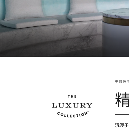
于欧洲
沉浸于