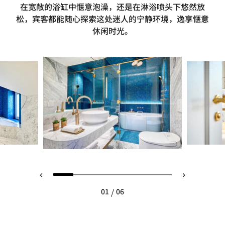
在宽敞的浴缸中惬意泡澡，还是在淋浴喷头下悠然放
松，宾客都能随心探索这处迷人的宁静环境，逸享惬意
休闲时光。
/
01
06