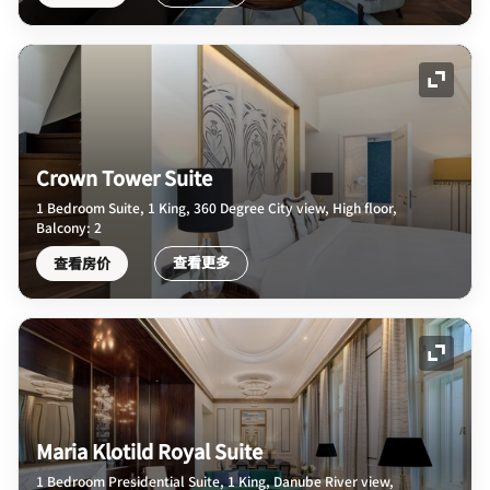
展开图
Crown Tower Suite
1 Bedroom Suite, 1 King, 360 Degree City view, High floor,
Balcony: 2
查看更多
查看房价
展开图
Maria Klotild Royal Suite
1 Bedroom Presidential Suite, 1 King, Danube River view,