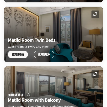
展开图
Matild Room Twin Beds
Guest room, 2 Twin, City view
查看更多
查看房价
展开图
无障碍选项
Matild Room with Balcony
Guest room, 1 King, City view, High floor, Balcony