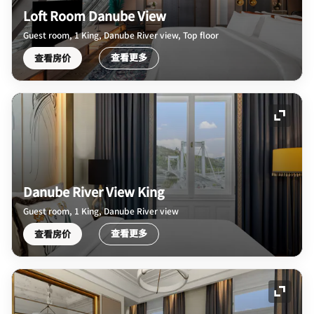
Loft Room Danube View
Guest room, 1 King, Danube River view, Top floor
查看更多
查看房价
展开图
Danube River View King
Guest room, 1 King, Danube River view
查看更多
查看房价
展开图