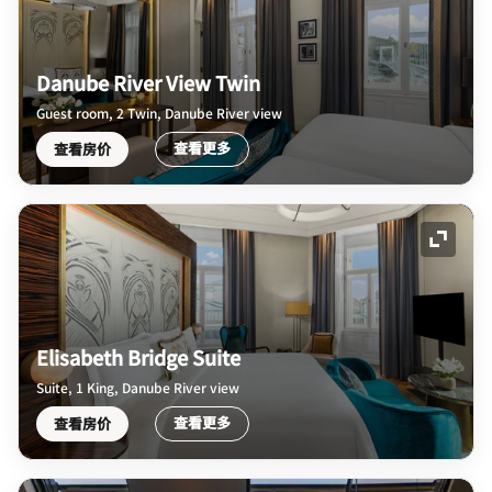
Danube River View Twin
Guest room, 2 Twin, Danube River view
查看更多
查看房价
展开图
Elisabeth Bridge Suite
Suite, 1 King, Danube River view
查看更多
查看房价