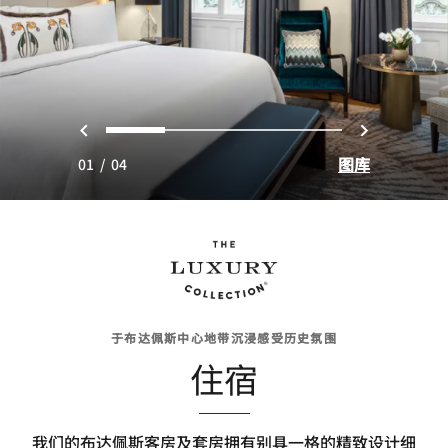
上一页
下一页
0
1
2
3
图库
01
/
04
于布达佩斯中心地带沉浸感受历史氛围
住宿
我们的布达佩斯客房及套房拥有别具一格的精致设计细