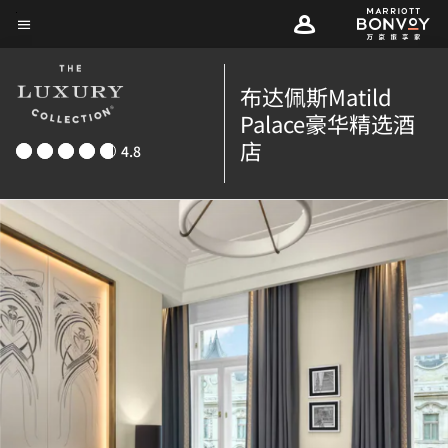
Skip
菜单文本
to
main
布达佩斯Matild
content
Palace豪华精选酒
店
4.8