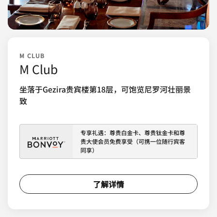
M CLUB
M Club
坐落于Gezira贵宾楼第18层，可饱览尼罗河壮丽景
致
专享礼遇：尊贵白金卡、尊贵钛金卡和尊
贵大使会员免费享受（可携一位随行宾客
同享）
了解详情