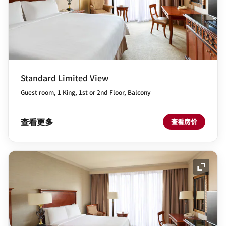
Standard Limited View
Guest room, 1 King, 1st or 2nd Floor, Balcony
查看更多
查看房价
展开图