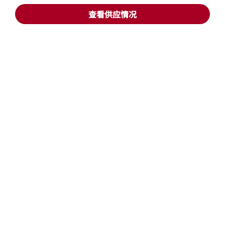
宾客适用
查看供应情况
我们的公司
Facebook
Instagram
Twitter
LinkedIn
Youtube
关注我们
英语
© 1996 – 2025 万豪国际有限公司版权所有。万豪国际专有信息
招贤纳士
使用条款
计划细则及条款
隐私中心
打开新窗口
打开新窗口
数字化无障碍设计
网站地图
帮助
prod32,00DE5D9F-319E-53BD-BC78-52B152CC539B,rel-R24.9.4