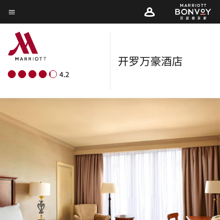
Skip
菜单文本
to
main
content
开罗万豪酒店
4.2