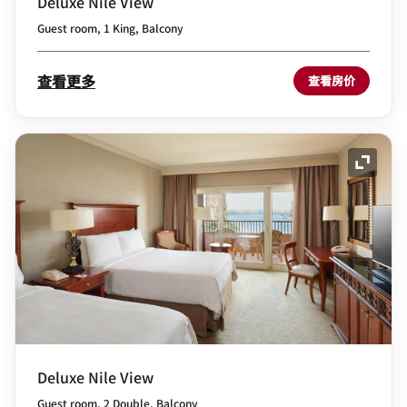
Deluxe Nile View
Guest room, 1 King, Balcony
查看更多
查看房价
展开图
Deluxe Nile View
Guest room, 2 Double, Balcony