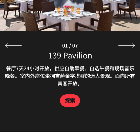
探索
探索
01
/
07
Alfredo Italian Restaurant
M Club Lounge
Lobby Lounge
139 Pavilion
Pool Bar
大堂酒廊是开罗地区朋友相聚及酒店住客的理想聚会场所，
啜饮软饮或鲜榨果汁，在酒店室外泳池旁惬意放松。酒店酒
万豪贵宾廊是一处尊贵的行政酒廊区，欢迎于此畅享超凡私
餐厅7天24小时开放，供应自助早餐、自选午餐和现场音乐
远离开罗的忙碌日常，在Alfredo餐厅闲适宜人的环境中开
晚餐。室内外座位坐拥吉萨金字塔群的迷人景观。面向所有
启令人难忘的意大利美食之旅——方方面面给您留下深刻印
人空间，尊享非凡宾客服务。这处精致现代空间为尊贵宾客
吧供应零食、冰淇淋和各种池畔酒吧美食。
宾客可在此享用酒廊供应的饮品与小食。
专享，提供众多特色设施和礼遇，
宾客开放。
象。
探索
探索
探索
探索
探索