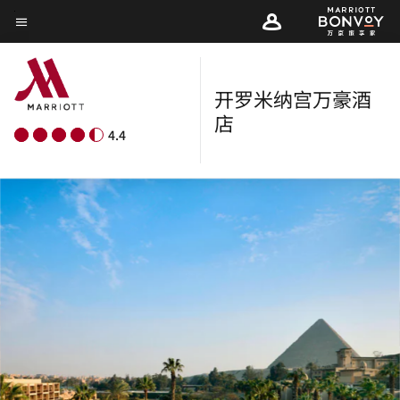
Skip
菜单文本
to
main
content
开罗米纳宫万豪酒
店
4.4