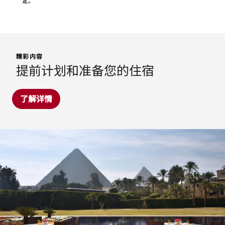
定。
精彩内容
提前计划和准备您的住宿
了解详情
The Moghul Room
In-Room Dining
缤纷美食，直达客房门口。无论是深夜小吃或全套大餐，我
Moghul Room餐厅供应地道印度美食。在开罗忙碌开完会
们的专职团队将为您打造愉悦不凡的客房内用餐体验。立即
议或游览归来，不妨前往酒店印度餐厅，惬意品尝人气美
预订，在客房内畅享饕餮美食。
食。餐厅接受非酒店住客预订