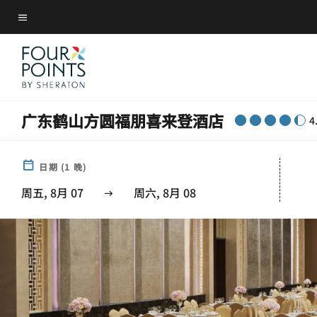
Skip
菜单文本
to
main
content
广东鹤山方圆福朋喜来登酒店
4
日期
(
1
晚)
周五, 8月 07
周六, 8月 08