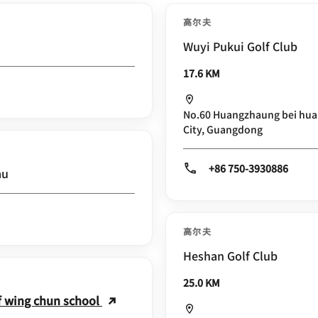
高尔夫
Wuyi Pukui Golf Club
17.6 KM
No.60 Huangzhaung bei huan
City, Guangdong
+86 750-3930886
au
高尔夫
Heshan Golf Club
25.0 KM
f wing chun school