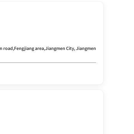
 road,Fengjiang area,Jiangmen City, Jiangmen