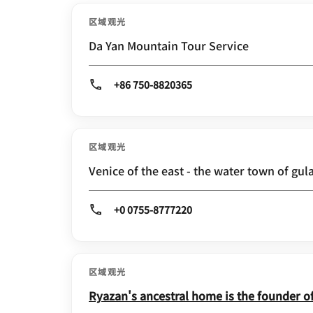
区域观光
Da Yan Mountain Tour Service
+86 750-8820365
区域观光
Venice of the east - the water town of gul
+0 0755-8777220
区域观光
Ryazan's ancestral home is the founder o