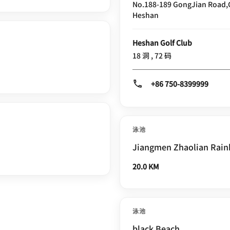
No.188-189 GongJian Road,Gonghe town,Heshan City, Jiangmen City
Heshan
Heshan Golf Club
18 洞 , 72 码
+86 750-8399999
泳池
Jiangmen Zhaolian Rai
20.0 KM
泳池
black Beach