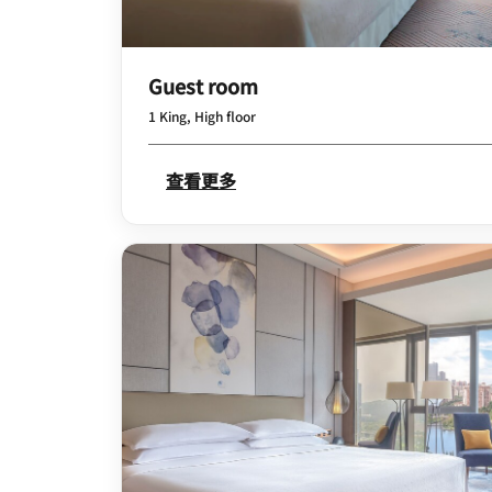
Guest room
1 King, High floor
查看更多