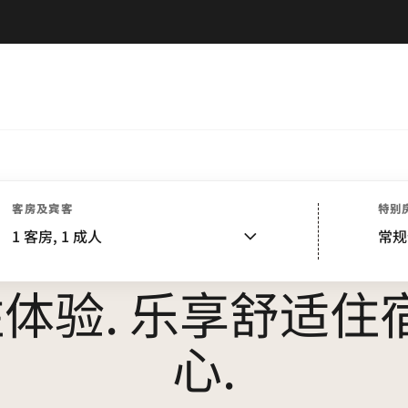
客房及宾客
特别
1
客房,
1
成人
常规
欢迎光临广州南沙越秀喜来登酒店
体验. 乐享舒适住宿
心.