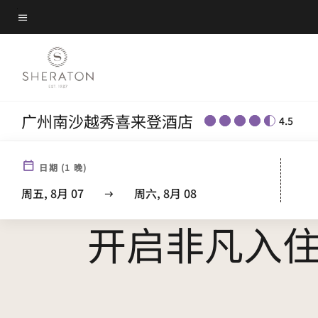
Skip
菜单文本
to
main
content
广州南沙越秀喜来登酒店
4.5
日期
(
1
晚)
周五, 8月 07
周六, 8月 08
开启非凡入住