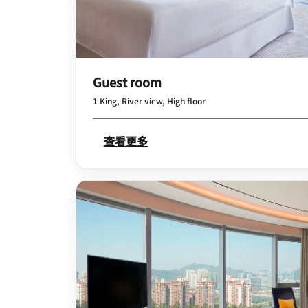
Guest room
1 King, River view, High floor
查看更多