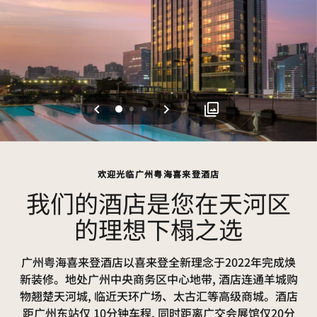
上一页
下一页
0
1
2
欢迎光临广州粤海喜来登酒店
我们的酒店是您在天河区
的理想下榻之选
广州粤海喜来登酒店以喜来登全新理念于2022年完成焕
新装修。地处广州中央商务区中心地带, 酒店连通羊城购
物翘楚天河城, 临近天环广场、太古汇等高级商城。酒店
距广州东站仅 10分钟车程, 同时距离广交会展馆仅20分