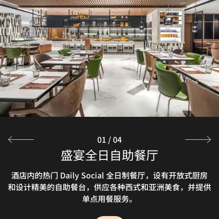
01
/
04
盛宴全日自助餐厅
&More大堂吧
采悦轩中餐厅
班妮海鲜餐厅
大堂吧供应多种国内外茶饮、咖啡、鸡尾酒、葡萄酒、小吃
BENE 海鲜餐厅环境雅致，供应新鲜海鲜、日本料理和意大
Yue餐厅设计时尚、氛围轻松，设有9间包厢，供应口味正
酒店内的热门 Daily Social 全日制餐厅，设有开放式厨房
和设计精美的自助餐台，供应各种西式和亚洲美食，并提供
和自选简餐，时尚的环境布设和柔和的背景音乐营造出轻松
利美食，包括各式生鱼片和铁板烧，是亲友聚会以及游览广
宗的粤南菜和来自广州、顺德、番禺、香港等地的各色美
食，于此就餐的同时，您还可欣赏天河购物商业街和林荫大
州期间的理想用餐之选。
惬意的就餐环境。
单点用餐服务。
道的迷人景观。