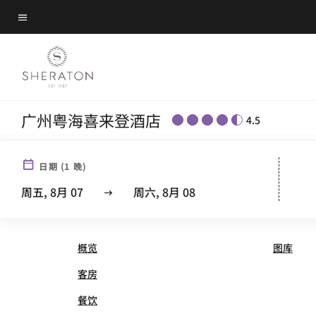
Skip
菜单文本
to
main
content
广州粤海喜来登酒店
4.5
日期
(
1
晚)
SHERATON GUANGZHOU
周五, 8月 07
周六, 8月 08
概览
图库
客房
餐饮