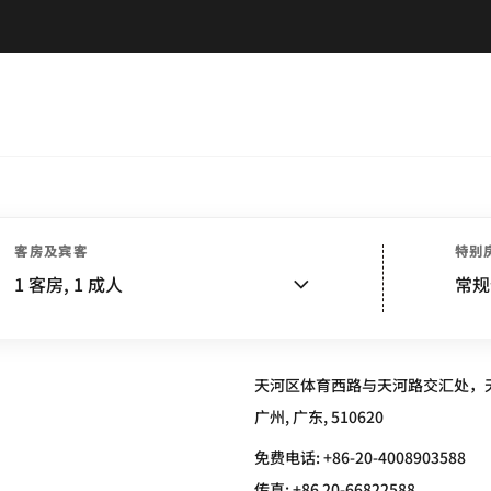
客房及宾客
特别
 HOTEL
1
客房,
1
成人
常规
天河区体育西路与天河路交汇处，天河路
广州, 广东, 510620
免费电话:
+86-20-4008903588
传真:
+86 20-66822588