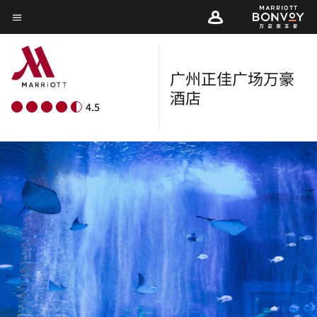
Skip
菜单文本
to
main
content
广州正佳广场万豪
酒店
4.5