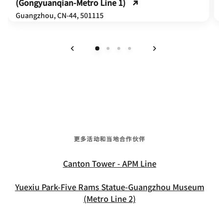
(Gongyuanqian-Metro Line 1)
Guangzhou, CN-44, 501115
上一页
下一页
更多活动和当地合作伙伴
Canton Tower - APM Line
Yuexiu Park-Five Rams Statue-Guangzhou Museum
(Metro Line 2)