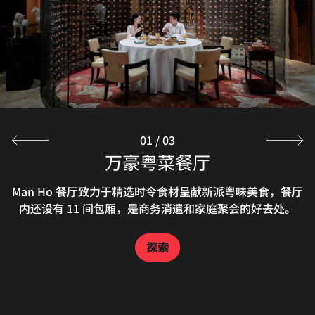
01
/
03
都会尚膳自助餐厅
万豪粤菜餐厅
The Lounge
都会尚膳自助餐厅设有开放式厨房及现场烹饪区，供应多元
大堂酒廊风格时尚雅致，供应品类丰富的创意鸡尾酒，是一
Man Ho 餐厅致力于精选时令食材呈献新派粤味美食，餐厅
化国际和本地美馔，服务悉心周到。享受季节性更换主题的
处欢聚放松的休闲之所。与友人相约大堂酒廊，享用酒店糕
内还设有 11 间包厢，是商务消遣和家庭聚会的好去处。
自助餐，从丰盛早餐到精致晚餐，是优雅聚会的理想之选。
点团队精心制备的特色下午茶套餐，舒适体验尽在此间。
探索
探索
探索