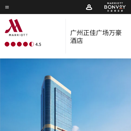
Skip
菜单文本
to
main
content
广州正佳广场万豪
酒店
4.5