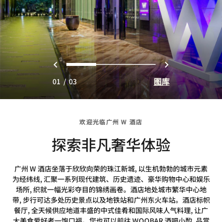
上一页
下一页
0
1
2
图库
01
/
03
欢迎光临广州 W 酒店
探索非凡奢华体验
广州 W 酒店坐落于欣欣向荣的珠江新城, 以生机勃勃的城市元素
为经纬线, 汇聚一系列现代建筑、历史遗迹、豪华购物中心和娱乐
场所, 织就一幅光彩夺目的锦绣画卷。酒店地处城市繁华中心地
带, 步行可达多处历史景点以及地铁站和广州东火车站。酒店标帜
餐厅, 全天候供应地道丰盛的中式佳肴和国际风味人气料理, 让广
大美食爱好者一饱口福。您也可以前往 WOOBAR 酒吧小酌, 品赏