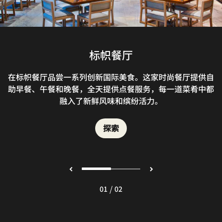
WOOBAR酒吧
标帜餐厅
在标帜餐厅品尝一系列创新国际美食。这家时尚餐厅提供自
WOOBAR 酒吧为您缔造非凡体验。起居室空间采用温馨舒
助早餐、午餐和晚餐，全天提供点餐服务，每一道菜肴中都
适的居家休闲式设计，城市街道的熙攘繁忙与酒店的充沛活
力于此交相互融，打造出闹中取静的闲适氛围。
融入了新鲜风味和缤纷活力。
探索
探索
/
01
02