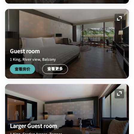
展开图
Guest room
1 King, River view, Balcony
查看更多
查看房价
展开图
Larger Guest room
1 King, Garden Access, Terrace