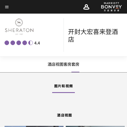
Skip
菜单文本
to
main
content
开封大宏喜来登酒
店
4.4
酒店视图
客房
套房
图片和视频
酒店视图