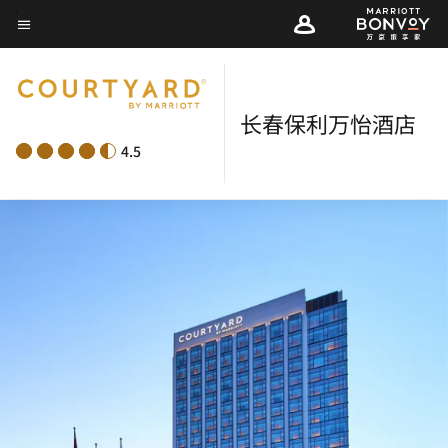
Skip
菜单文本
to
main
content
长春保利万怡酒店
4.5