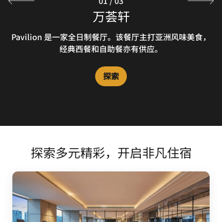
01
/
03
万荟轩
御公馆
大堂吧
御公馆精选本地及长白山食材，邀您品尝满族美食、经典粤
提供 10 至 12 种中式茗茶和经典茶秀，由 3D 打印机制作的
Pavilion 是一家全日制餐厅。该餐厅主打亚洲风味美食，
花式咖啡，还有精美主题下午茶套餐和调制鸡尾酒。
经典西餐和自助餐亦有供应。
菜及融合系列美味佳肴。
探索
探索
探索
探索多元精彩，开启非凡住宿