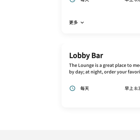
更多
Lobby Bar
The Lounge is a great place to mee
by day; at night, order your favor
每天
早上 8:3