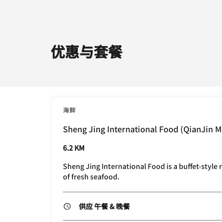
优惠与套餐
海鲜
Sheng Jing International Food (QianJin M
6.2 KM
Sheng Jing International Food is a buffet-style r
of fresh seafood.
供应 午餐 & 晚餐