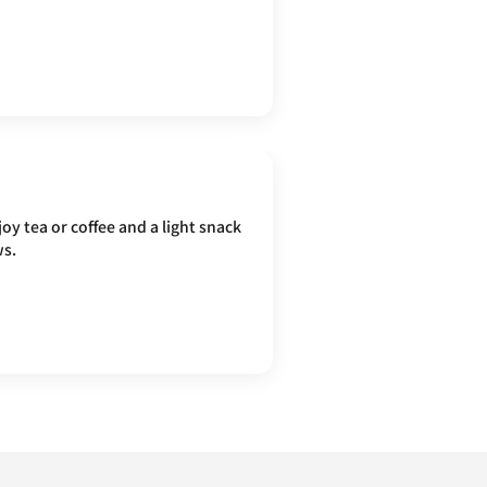
oy tea or coffee and a light snack
ws.