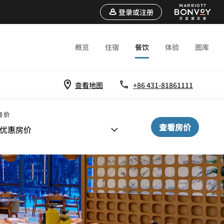
登录或注册
概览
住宿
餐饮
体验
图库
查看地图
+86 431-81861111
房价
查看房价
优惠房价