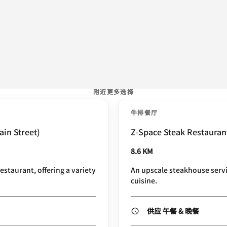
附近更多选择
牛排餐厅
ain Street)
Z-Space Steak Restauran
8.6 KM
estaurant, offering a variety
An upscale steakhouse ser
cuisine.
供应 午餐 & 晚餐