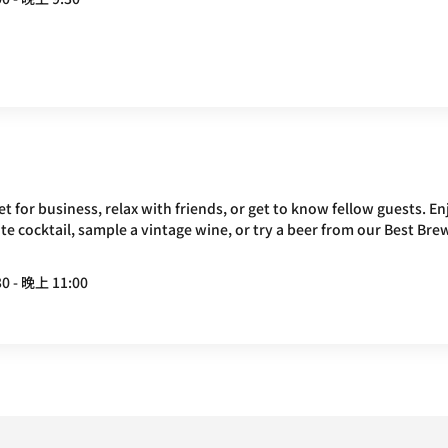
t for business, relax with friends, or get to know fellow guests. Enj
ite cocktail, sample a vintage wine, or try a beer from our Best Bre
0 - 晚上 11:00