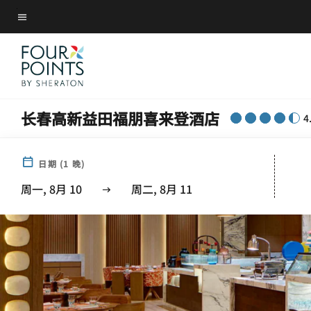
Skip
菜单文本
to
main
content
长春高新益田福朋喜来登酒店
4
日期
(
1
晚)
周一, 8月 10
周二, 8月 11