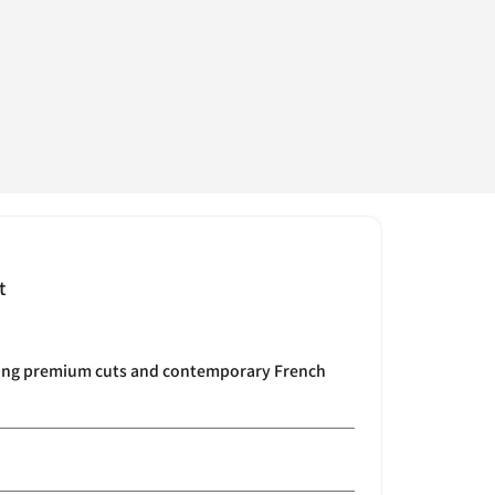
t
ving premium cuts and contemporary French