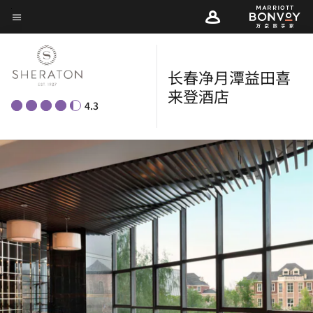
Skip
菜单文本
to
main
content
长春净月潭益田喜
来登酒店
4.3