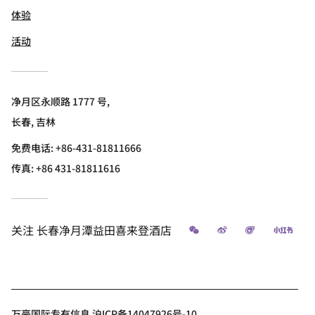
体验
活动
净月区永顺路 1777 号,
长春, 吉林
免费电话:
+86-431-81811666
传真:
+86 431-81811616
微信
微博
飞猪
小红
关注
长春净月潭益田喜来登酒店
万豪国际专有信息 沪ICP备14047926号-10