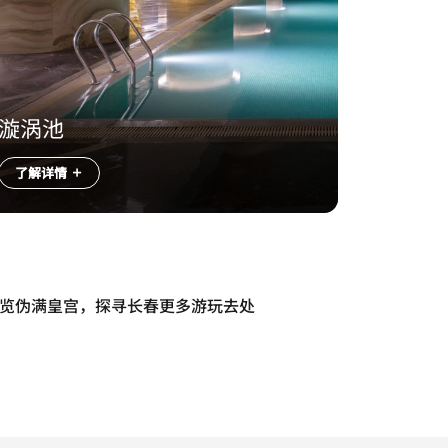
漩涡池
了解详情
览伪满皇宫，探寻长春更多游玩去处