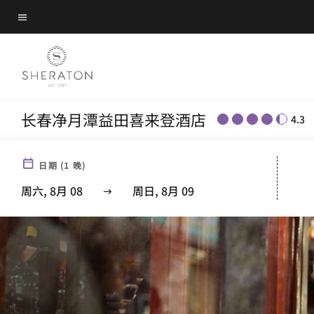
Skip
菜单文本
to
main
content
长春净月潭益田喜来登酒店
4.3
日期
(
1
晚)
周六, 8月 08
周日, 8月 09