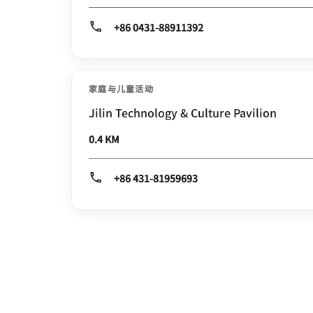
+86 0431-88911392
家庭与儿童活动
Jilin Technology & Culture Pavilion
0.4 KM
+86 431-81959693