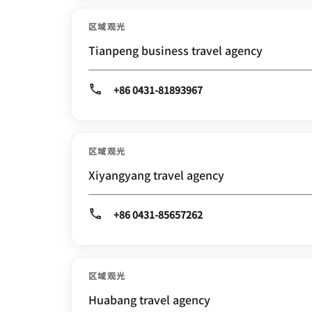
区域观光
Tianpeng business travel agency
+86 0431-81893967
区域观光
Xiyangyang travel agency
+86 0431-85657262
区域观光
Huabang travel agency