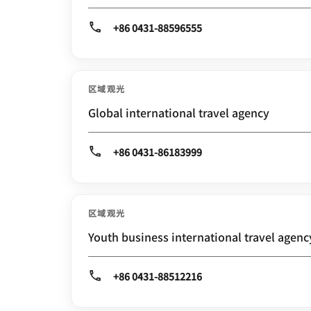
+86 0431-88596555
区域观光
Global international travel agency
+86 0431-86183999
区域观光
Youth business international travel agenc
+86 0431-88512216