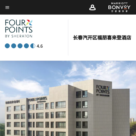
Skip
菜单文本
to
main
content
长春汽开区福朋喜来登酒店
4.6